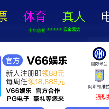
皇冠电子游戏注册-手机App下载