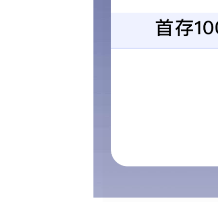
注塑压力和速度设置不当：如果注塑压力太低或注塑速度不
模具表面处理不当：模具表面粘附物或未正确润滑可能导致
注塑周期时间设置问题：如果卧式混双色注塑机注塑周期时