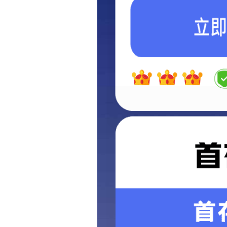
公司新闻
产品知识
价格行情
常见问题
厂房设备
荣誉证书
联系我们
新闻资讯
01
公司新闻
02
产品知识
03
价格行情