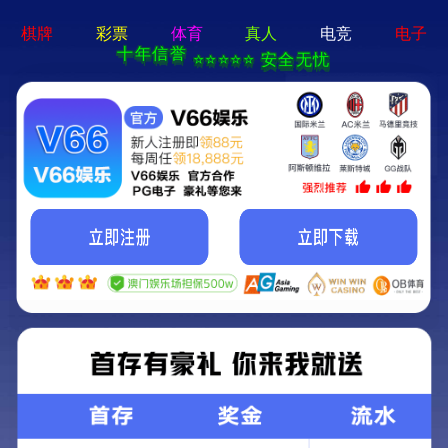
皇冠电子游戏注册-手机App下载
网站首页
京琼简介
产品展示
皇冠电子游戏注册
皇冠电子游戏注册
果筐注塑机
PET瓶胚注塑机
PVC管件注塑机
混双色注塑机
大型二板注塑机
高精密微型注塑机
新闻资讯