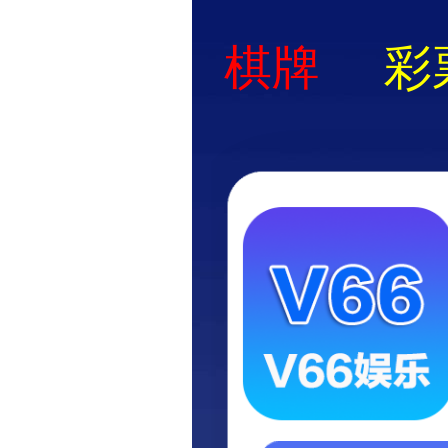
网站首页
京琼简介
产品展示
皇冠电子游戏注册
皇冠电子游戏注册
果筐注塑机
PET瓶胚注塑机
PVC管件注塑机
混双色注塑机
大型二板注塑机
高精密微型注塑机
新闻资讯