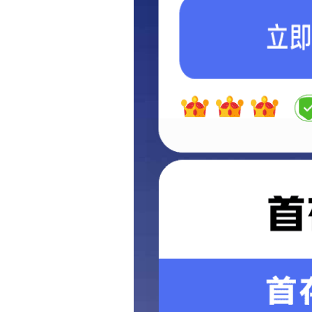
公司新闻
产品知识
价格行情
常见问题
厂房设备
荣誉证书
联系我们
载入中.