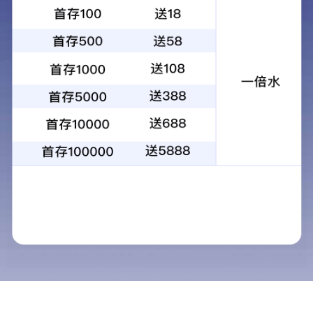
公司新闻
产品知识
价格行情
常见问题
厂房设备
荣誉证书
联系我们
新闻资讯
01
公司新闻
02
产品知识
03
价格行情