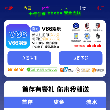
皇冠电子游戏注册-手机App下载
网站首页
京琼简介
产品展示
皇冠电子游戏注册
皇冠电子游戏注册
果筐注塑机
PET瓶胚注塑机
PVC管件注塑机
混双色注塑机
大型二板注塑机
高精密微型注塑机
新闻资讯