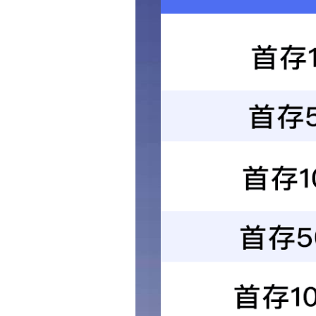
04
常见问题
首页
新闻资讯
常见问题
正文
高精密微型注塑机回收价值有
发布日期：2023-06-20 本文作者：京琼机械
高精密微型注塑机具备精密度高、注塑精度高和生产效率高
好的发挥出手头设备的价值。
1、二次销售市场：该设备在市场上有较高的需求，因此，在
低的价格购买二手设备，满足他们的生产需求。