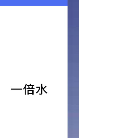
收价值。本文将探讨该设备的回收价值有多大，让大家可以更
二手设备市场上存在着许多对其感兴趣的买家，他们可以以较