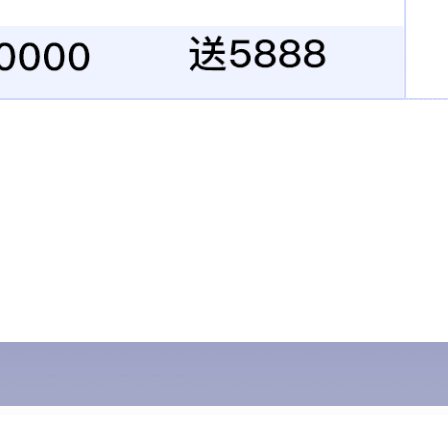
企业而言，设备租赁是一个经济实惠的选择。回收的设备可以
新和更新，使其恢复到良好的工作状态，然后重新投入市场。