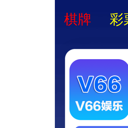
网站首页
京琼简介
产品展示
皇冠电子游戏注册
皇冠电子游戏注册
果筐注塑机
PET瓶胚注塑机
PVC管件注塑机
混双色注塑机
大型二板注塑机
高精密微型注塑机
新闻资讯