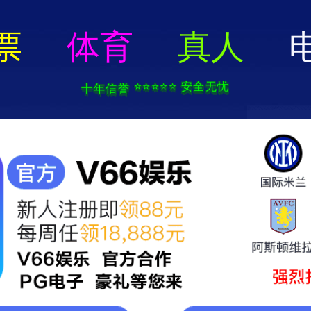
皇冠电子游戏注册-手机App下载