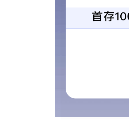
2、设备租赁：对于那些短期或临时需要高精密微型注塑机的
灵活的生产解决方案。
3、设备回收与再利用：设备回收后，可以通过进行维修、翻
寿命，并为其他企业提供高质量的注塑设备。