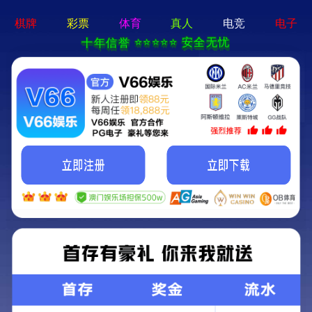
皇冠电子游戏注册-手机App下载
网站首页
京琼简介
产品展示
皇冠电子游戏注册
皇冠电子游戏注册
果筐注塑机
PET瓶胚注塑机
PVC管件注塑机
混双色注塑机
大型二板注塑机
高精密微型注塑机
新闻资讯