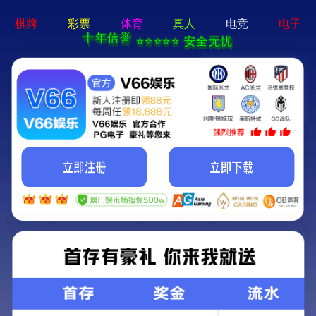
皇冠电子游戏注册-手机App下载
网站首页
京琼简介
产品展示
皇冠电子游戏注册
皇冠电子游戏注册
果筐注塑机
PET瓶胚注塑机
PVC管件注塑机
混双色注塑机
大型二板注塑机
高精密微型注塑机
新闻资讯